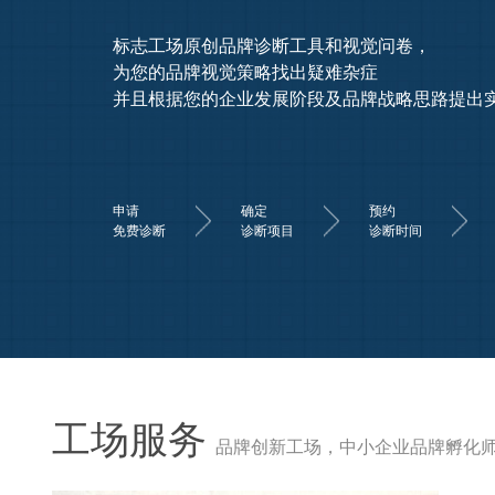
专业专注标志VI设计6年团队，只为企业品牌之
千位中小企业老总一致推荐，服务客户好评率99.9
100%原创设计承诺，提案前必须工商注册审核
资深
口碑
案例
才够专业
一致体检
1000余个
工场服务
品牌创新工场，中小企业品牌孵化