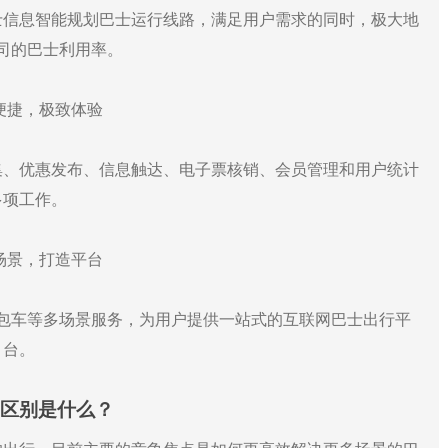
士信息智能规划巴士运行线路，满足用户需求的同时，极大地
司的巴士利用率。

便捷，极致体验

集、优惠发布、信息触达、电子票核销、会员管理和用户统计
项工作。

场景，打造平台

包车等多场景服务，为用户提供一站式的互联网巴士出行平
台。
区别是什么？