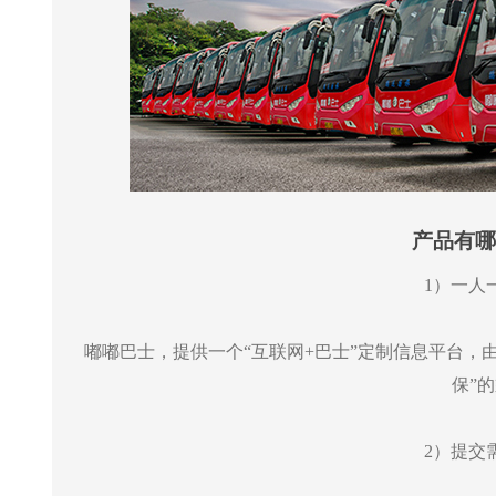
产品有哪
1）一人
嘟嘟巴士，提供一个“互联网+巴士”定制信息平台，
保”的
2）提交