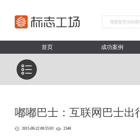
首页
成功案例
嘟嘟巴士：互联网巴士出
2015-09-22 09:55:03
2340