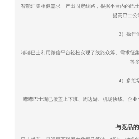
智能汇集相似需求，产出固定线路，根据平台内的巴
提高巴士公
3）操作
嘟嘟巴士利用微信平台轻松实现了线路众筹、需求征
等多
4）多维
嘟嘟巴士现已覆盖上下班、周边游、机场快线、企业
与竞品的