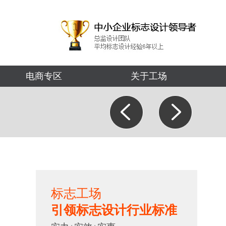
电商专区
关于工场
标志工场
引领标志设计行业标准