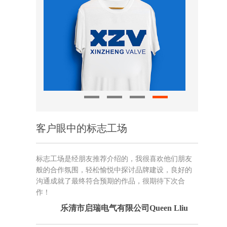
1
1
1
1
客户眼中的标志工场
标志工场是经朋友推荐介绍的，我很喜欢他们朋友
般的合作氛围，轻松愉悦中探讨品牌建设，良好的
沟通成就了最终符合预期的作品，很期待下次合
作！
乐清市启瑞电气有限公司Queen Lliu