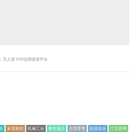
：
万人贷 P2P信用借贷平台
器
家居家纺
机械工业
餐饮酒店
百货零售
能源农业
IT互联网